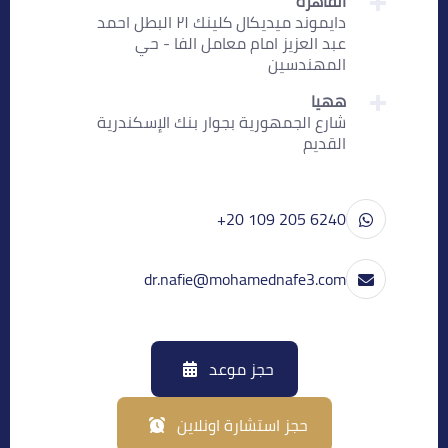
القاهرة
دايموند ميديكال كلينك ٢١ البطل احمد
عبد العزيز امام معامل الفا - حي
المهندسين
ههيا
شارع الجمهورية بجوار بنك الإسكندرية
القديم
+20 109 205 6240
dr.nafie@mohamednafe3.com
حجز موعد
حجز استشارة اونلاين