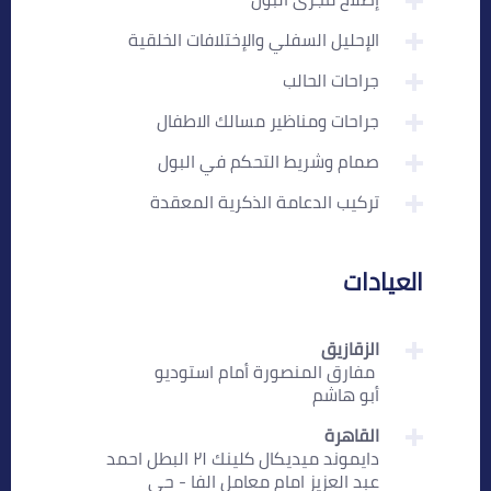
الإحليل السفلي والإختلافات الخلقية
جراحات الحالب
جراحات ومناظير مسالك الاطفال
صمام وشريط التحكم في البول
تركيب الدعامة الذكرية المعقدة
العيادات
الزقازيق
‏ مفارق المنصورة أمام استوديو
أبو هاشم
القاهرة
دايموند ميديكال كلينك ٢١ البطل احمد
عبد العزيز امام معامل الفا - حي