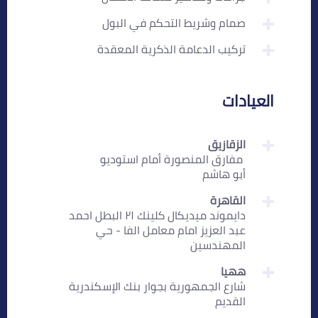
صمام وشريط التحكم في البول
تركيب الدعامة الذكرية المعقدة
العيادات
الزقازيق
‏ مفارق المنصورة أمام استوديو
أبو هاشم
القاهرة
دايموند ميديكال كلينك ٢١ البطل احمد
عبد العزيز امام معامل الفا - حي
المهندسين
ههيا
شارع الجمهورية بجوار بنك الإسكندرية
القديم