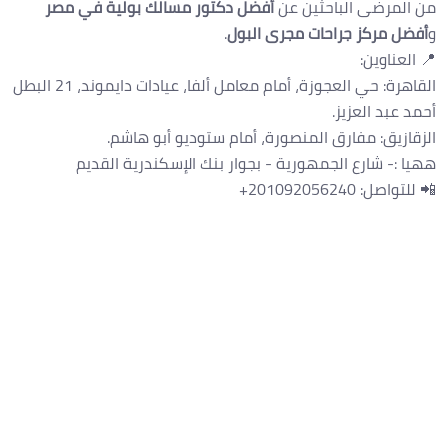
من المرضى الباحثين عن
أفضل دكتور مسالك بولية في مصر
و
أفضل مركز جراحات مجرى البول
.
📍 العناوين:
القاهرة: حي العجوزة، أمام معامل ألفا، عيادات دايموند، 21 البطل
أحمد عبد العزيز.
الزقازيق: مفارق المنصورة، أمام ستوديو أبو هاشم.
ههيا :- شارع الجمهورية - بجوار بنك الإسكندرية القديم
📲 للتواصل: 201092056240+