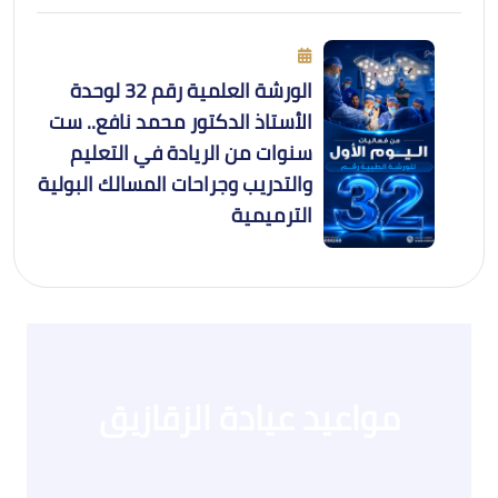
الورشة العلمية رقم 32 لوحدة
الأستاذ الدكتور محمد نافع.. ست
سنوات من الريادة في التعليم
والتدريب وجراحات المسالك البولية
الترميمية
مواعيد عيادة الزقازيق