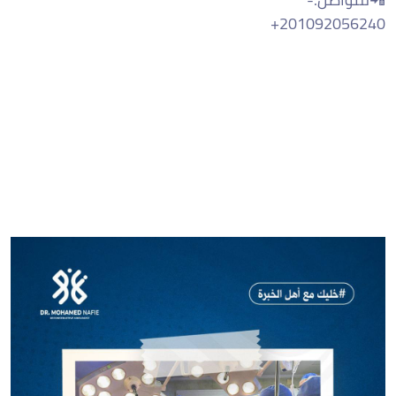
‪+201092056240‬