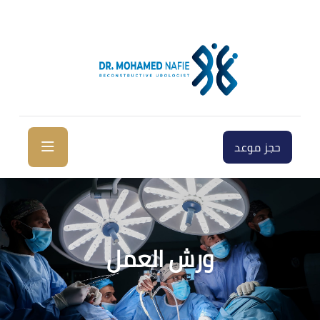
حجز موعد
ورش العمل