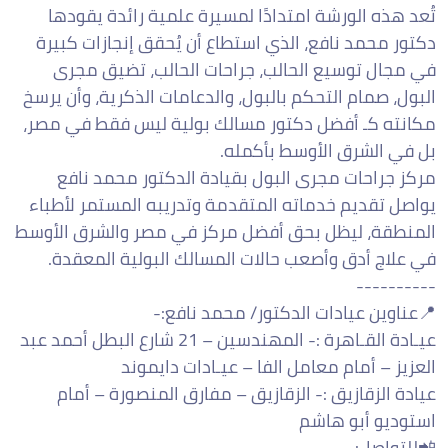
تُعد هذه الورشة امتدادًا لمسيرة علمية رائدة يقودها
دكتور محمد نافع، الذي استطاع أن يُحقق إنجازات كبيرة
في مجال توسيع الحالب، جراحات الحالب، تضيق مجرى
البول، صمام التحكم بالبول، والدعامات الذكرية، وأن يرسخ
مكانته كـ أفضل دكتور مسالك بولية ليس فقط في مصر،
بل في الشرق الأوسط بأكمله.
مركز جراحات مجرى البول بقيادة الدكتور محمد نافع
يواصل تقديم خدماته المتقدمة وتدريبه المستمر لأطباء
المنطقة، ليظل بحق أفضل مركز في مصر والشرق الأوسط
في علاج أدق وأصعب حالات المسالك البولية المعقدة.
----------
📍عناوين عيادات الدكتور/ محمد نافع:-
‎عيـادة القـاهرة :- المهندسين – 21 شارع البطل أحمد عبد
العزيز – أمام معامل الفا – عيـادات دايموند
‎عيادة الزقازيق :- ‏الزقازيق – مفارق المنصورة – أمام
استوديو أبو هاشم