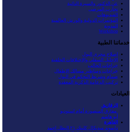
عن الدكتور والسيرة الذاتية
تجارب المرضى
الفيديوهات
المؤتمرات الدولية والورش العالمية
المدونة
Workshop
خدماتنا الطبية
إصلاح مجرى البول
الإحليل السفلي والإختلافات الخلقية
جراحات الحالب
جراحات ومناظير مسالك الاطفال
صمام وشريط التحكم في البول
تركيب الدعامة الذكرية المعقدة
العيادات
الزقازيق
‏ مفارق المنصورة أمام استوديو
أبو هاشم
القاهرة
دايموند ميديكال كلينك ٢١ البطل احمد