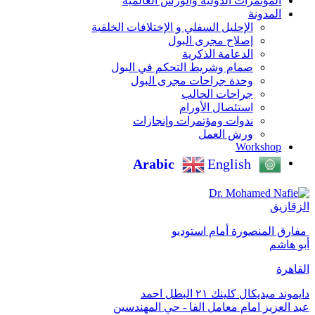
المؤتمرات الدولية والورش العالمية
المدونة
الإحليل السفلي و الإختلافات الخلقية
إصلاح مجرى البول
الدعامة الذكرية
صمام وشريط التحكم في البول
وحدة جراحات مجرى البول
جراحات الحالب
استئصال الأورام
ندوات ومؤتمرات وإنجازات
ورش العمل
Workshop
Arabic
English
الزقازيق
‏ مفارق المنصورة أمام استوديو
أبو هاشم
القاهرة
دايموند ميديكال كلينك ٢١ البطل احمد
عبد العزيز امام معامل الفا - حي المهندسين