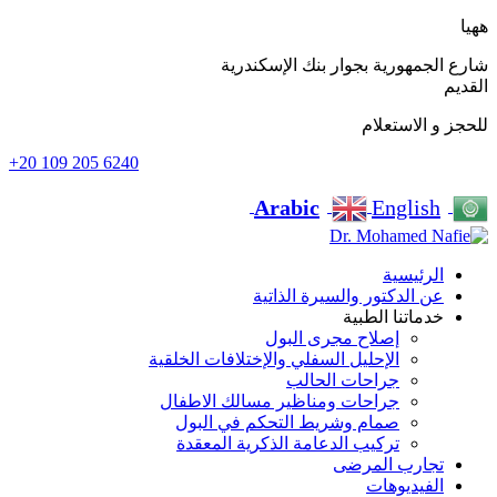
ههيا
شارع الجمهورية بجوار بنك الإسكندرية
القديم
للحجز و الاستعلام
+20 109 205 6240
Arabic
English
الرئيسية
عن الدكتور والسيرة الذاتية
خدماتنا الطبية
إصلاح مجرى البول
الإحليل السفلي والإختلافات الخلقية
جراحات الحالب
جراحات ومناظير مسالك الاطفال
صمام وشريط التحكم في البول
تركيب الدعامة الذكرية المعقدة
تجارب المرضى
الفيديوهات