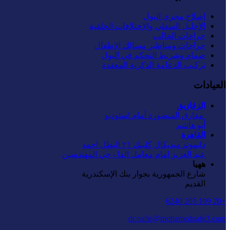
إصلاح مجرى البول
الإحليل السفلي والإختلافات الخلقية
جراحات الحالب
جراحات ومناظير مسالك الاطفال
صمام وشريط التحكم في البول
تركيب الدعامة الذكرية المعقدة
العيادات
الزقازيق
‏ مفارق المنصورة أمام استوديو
أبو هاشم
القاهرة
دايموند ميديكال كلينك ٢١ البطل احمد
عبد العزيز امام معامل الفا - حي المهندسين
ههيا
شارع الجمهورية بجوار بنك الإسكندرية
القديم
+20 109 205 6240
dr.nafie@mohamednafe3.com