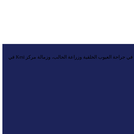
استاذ جراحات مجرى البول المعقدة بجامعة الزقازيق، متخصص في جراحات العيوب الخلقية والإحليل السفلي. حاصل على الزمالة الأمريكية في جراحة العيوب الخلقية وزراعة الحالب، وزمالة مركز Kesi في