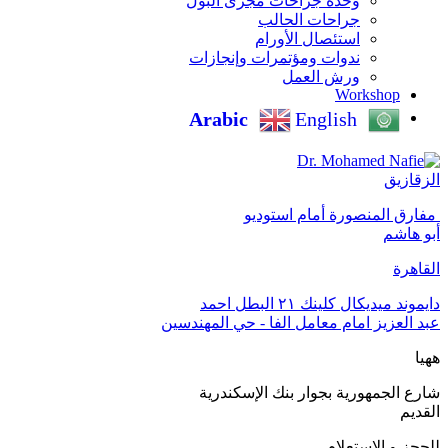
وحدة جراحات مجرى البول
جراحات الحالب
استئصال الأورام
ندوات ومؤتمرات وإنجازات
ورش العمل
Workshop
Arabic
English
الزقازيق
‏ مفارق المنصورة أمام استوديو
أبو هاشم
القاهرة
دايموند ميديكال كلينك ٢١ البطل احمد
عبد العزيز امام معامل الفا - حي المهندسين
ههيا
شارع الجمهورية بجوار بنك الإسكندرية
القديم
للحجز و الاستعلام