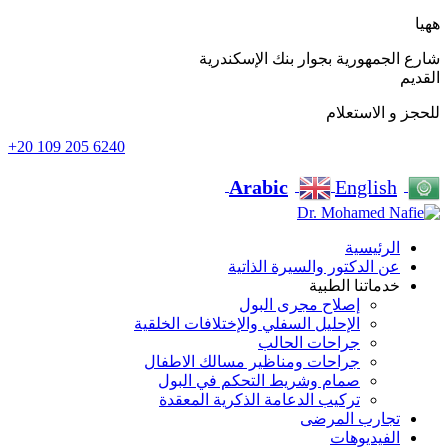
ههيا
شارع الجمهورية بجوار بنك الإسكندرية
القديم
للحجز و الاستعلام
+20 109 205 6240
Arabic
English
الرئيسية
عن الدكتور والسيرة الذاتية
خدماتنا الطبية
إصلاح مجرى البول
الإحليل السفلي والإختلافات الخلقية
جراحات الحالب
جراحات ومناظير مسالك الاطفال
صمام وشريط التحكم في البول
تركيب الدعامة الذكرية المعقدة
تجارب المرضى
الفيديوهات