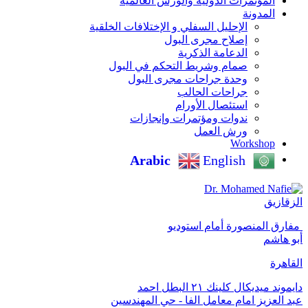
المؤتمرات الدولية والورش العالمية
المدونة
الإحليل السفلي و الإختلافات الخلقية
إصلاح مجرى البول
الدعامة الذكرية
صمام وشريط التحكم في البول
وحدة جراحات مجرى البول
جراحات الحالب
استئصال الأورام
ندوات ومؤتمرات وإنجازات
ورش العمل
Workshop
Arabic
English
الزقازيق
‏ مفارق المنصورة أمام استوديو
أبو هاشم
القاهرة
دايموند ميديكال كلينك ٢١ البطل احمد
عبد العزيز امام معامل الفا - حي المهندسين