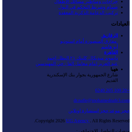
جراحات ومناظير مسالك الاطفال
صمام وشريط التحكم في البول
تركيب الدعامة الذكرية المعقدة
العيادات
الزقازيق
‏ مفارق المنصورة أمام استوديو
أبو هاشم
القاهرة
دايموند ميديكال كلينك ٢١ البطل احمد
عبد العزيز امام معامل الفا - حي المهندسين
ههيا
شارع الجمهورية بجوار بنك الإسكندرية
القديم
+20 109 205 6240
dr.nafie@mohamednafe3.com
حجز موعد
حجز استشارة اونلاين
Copyright
2026
UG Agency
. All Rights Reserved.
منصات التواصل الاجتماعي :