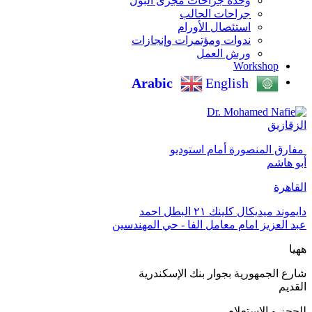
وحدة جراحات مجرى البول
جراحات الحالب
استئصال الأورام
ندوات ومؤتمرات وإنجازات
ورش العمل
Workshop
Arabic
English
الزقازيق
‏ مفارق المنصورة أمام استوديو
أبو هاشم
القاهرة
دايموند ميديكال كلينك ٢١ البطل احمد
عبد العزيز امام معامل الفا - حي المهندسين
ههيا
شارع الجمهورية بجوار بنك الإسكندرية
القديم
للحجز و الاستعلام