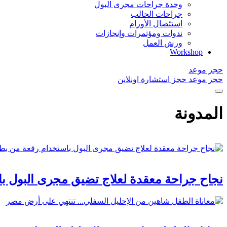
وحدة جراحات مجرى البول
جراحات الحالب
استئصال الأورام
ندوات ومؤتمرات وإنجازات
ورش العمل
Workshop
حجز موعد
حجز موعد
حجز استشارة اونلاين
المدونة
نجاح جراحة معقدة لعلاج تضيق مجرى البول باست