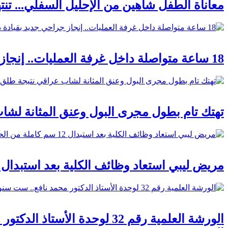
معاناة الطفل شاهين من الإحليل السفلي... ت
18 ساعة متواصلة داخل غرفة العمليات.. إنجاز جراحي جديد بقيادة دكتور محمد نافع في ترميم المسالك البولية
تهتك تام بطول مجرى البول وعنق المثانة لش
مريض ليبي استعاد وظائف الكلية بعد استبدال 12 سم كاملة من الحالب باستخدام بطانة الفم بطريقة د. نافع الحديثة
الورشة العلمية رقم 32 لوحد